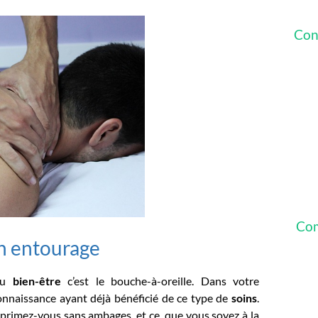
Con
Com
n entourage
 du
bien-être
c’est le bouche-à-oreille. Dans votre
onnaissance ayant déjà bénéficié de ce type de
soins
.
xprimez-vous sans ambages, et ce, que vous soyez à la