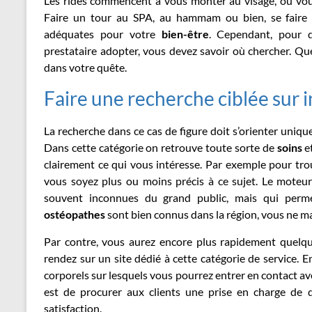
Les rides commencent à vous monter au visage, ou vo
Faire un tour au SPA, au hammam ou bien, se faire 
adéquates pour votre
bien-être
. Cependant, pour 
prestataire adopter, vous devez savoir où chercher. Q
dans votre quête.
Faire une recherche ciblée sur 
La recherche dans ce cas de figure doit s’orienter uniqu
Dans cette catégorie on retrouve toute sorte de
soins
e
clairement ce qui vous intéresse. Par exemple pour tr
vous soyez plus ou moins précis à ce sujet. Le moteu
souvent inconnues du grand public, mais qui perme
ostéopathes
sont bien connus dans la région, vous ne m
Par contre, vous aurez encore plus rapidement quelq
rendez sur un site dédié à cette catégorie de service. En
corporels sur lesquels vous pourrez entrer en contact av
est de procurer aux clients une prise en charge de qua
satisfaction.