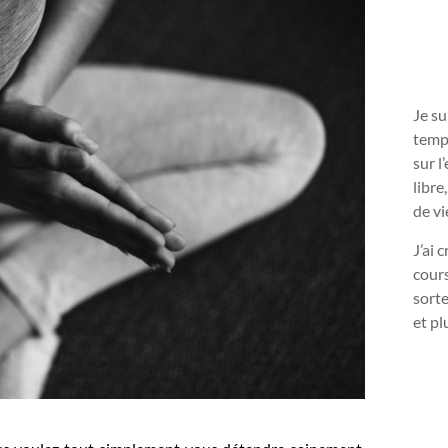
Je s
temps
sur l
libre
de vi
J’ai 
cours
sorte
et pl