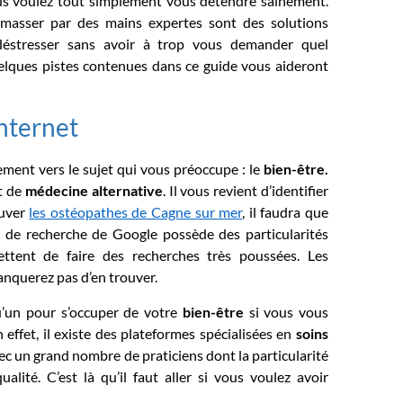
us voulez tout simplement vous détendre sainement.
masser par des mains expertes sont des solutions
déstresser sans avoir à trop vous demander quel
uelques pistes contenues dans ce guide vous aideront
internet
ement vers le sujet qui vous préoccupe : le
bien-être.
t de
médecine alternative
. Il vous revient d’identifier
ouver
les ostéopathes de Cagne sur mer
, il faudra que
r de recherche de Google possède des particularités
ttent de faire des recherches très poussées. Les
anquerez pas d’en trouver.
u’un pour s’occuper de votre
bien-être
si vous vous
 effet, il existe des plateformes spécialisées en
soins
ec un grand nombre de praticiens dont la particularité
lité. C’est là qu’il faut aller si vous voulez avoir