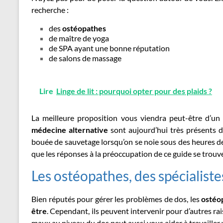
recherche :
des
ostéopathes
de maître de yoga
de SPA ayant une bonne réputation
de salons de massage
Lire
Linge de lit : pourquoi opter pour des plaids ?
La meilleure proposition vous viendra peut-être d’un 
médecine alternative
sont aujourd’hui très présents da
bouée de sauvetage lorsqu’on se noie sous des heures de 
que les réponses à la préoccupation de ce guide se trou
Les ostéopathes, des spécialiste
Bien réputés pour gérer les problèmes de dos, les
ostéo
être
. Cependant, ils peuvent intervenir pour d’autres ra
maux au niveau du dos peut aussi vous aider à travailler 