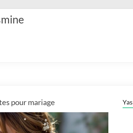
smine
ètes pour mariage
Ya