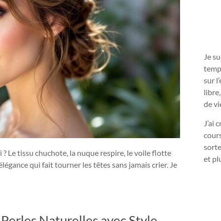
Je s
temps
sur l
libre
de vi
J’ai 
cours
sorte
? Le tissu chuchote, la nuque respire, le voile flotte
et pl
égance qui fait tourner les têtes sans jamais crier. Je
Perles Naturelles avec Style