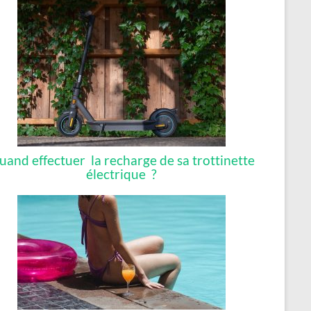
uand effectuer la recharge de sa trottinette
électrique ?