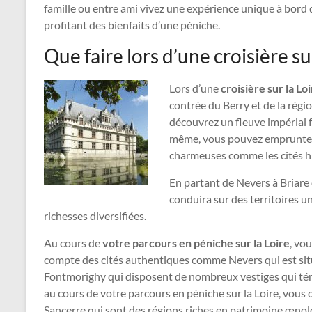
famille ou entre ami vivez une expérience unique à bord 
profitant des bienfaits d’une péniche.
Que faire lors d’une croisière sur
Lors d’une
croisière sur la Lo
contrée du Berry et de la régio
découvrez un fleuve impérial f
même, vous pouvez emprunter 
charmeuses comme les cités hi
En partant de Nevers à Briare e
conduira sur des territoires un
richesses diversifiées.
Au cours de
votre parcours en péniche sur la Loire
, vo
compte des cités authentiques comme Nevers qui est sit
Fontmorighy qui disposent de nombreux vestiges qui té
au cours de votre parcours en péniche sur la Loire, vous
Sancerre qui sont des régions riches en patrimoine œnolo