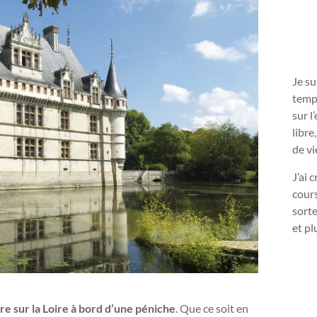
Je s
temps
sur l
libre
de vi
J’ai 
cours
sorte
et pl
ère sur la Loire à bord d’une péniche
. Que ce soit en