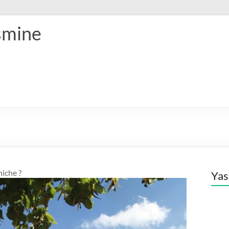
smine
niche ?
Ya